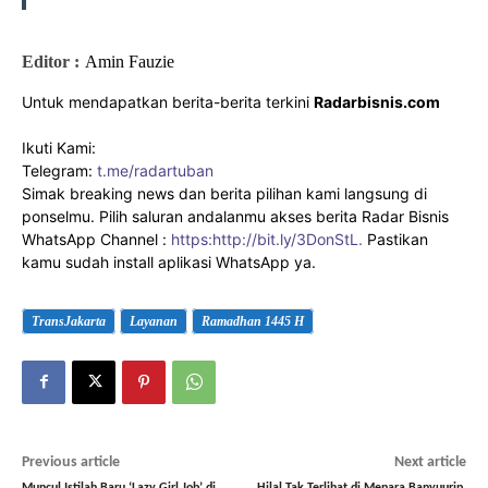
Editor :
Amin Fauzie
Untuk mendapatkan berita-berita terkini
Radarbisnis.com
Ikuti Kami:
Telegram:
t.me/radartuban
Simak breaking news dan berita pilihan kami langsung di
ponselmu. Pilih saluran andalanmu akses berita Radar Bisnis
WhatsApp Channel :
https:http://bit.ly/3DonStL.
Pastikan
kamu sudah install aplikasi WhatsApp ya.
TransJakarta
Layanan
Ramadhan 1445 H
Previous article
Next article
Muncul Istilah Baru ‘Lazy Girl Job’ di
Hilal Tak Terlihat di Menara Banyuurip,