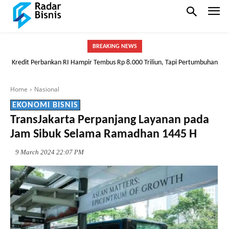
BREAKING NEWS
Kredit Perbankan RI Hampir Tembus Rp 8.000 Triliun, Tapi Pertumbuhan
Tak Hanya ASN, Sopir Taksi pun Bisa! BRI Buka Peluang Punya Rumah
Mulai Melambat
Lewat Skema FLPP
Home
Nasional
EKONOMI BISNIS
TransJakarta Perpanjang Layanan pada
Jam Sibuk Selama Ramadhan 1445 H
9 March 2024 22:07 PM