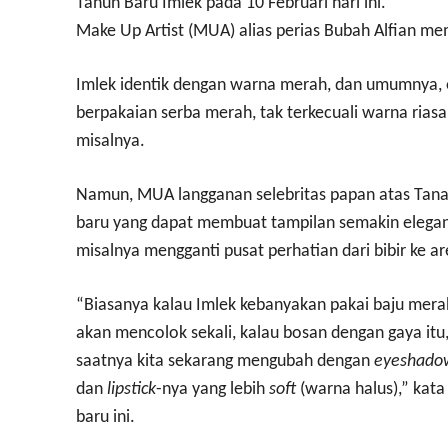
Tahun Baru Imlek pada 10 Februari hari ini.
Make Up Artist (MUA) alias perias Bubah Alfian m
Imlek identik dengan warna merah, dan umumnya,
berpakaian serba merah, tak terkecuali warna rias
misalnya.
Namun, MUA langganan selebritas papan atas Tana
baru yang dapat membuat tampilan semakin elegan,
misalnya mengganti pusat perhatian dari bibir ke a
“Biasanya kalau Imlek kebanyakan pakai baju mera
akan mencolok sekali, kalau bosan dengan gaya itu,
saatnya kita sekarang mengubah dengan
eyeshado
dan
lipstick
-nya yang lebih
soft
(warna halus),” kata
baru ini.