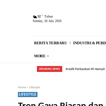
C
32
Tuban
Sunday, 26 July 2026
BERITA TERBARU
INDUSTRI & PE
MORE
Kredit Perbankan RI Hampir 
Tak Hanya ASN, Sopir Tak
BREAKING NEWS
Home
Lifestyle
LIFESTYLE