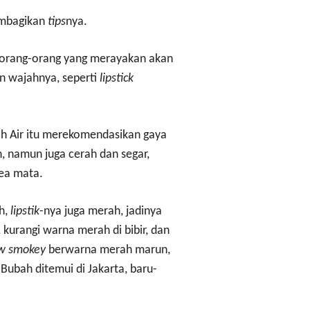
embagikan
tips
nya.
 orang-orang yang merayakan akan
an wajahnya, seperti
lipstick
h Air itu merekomendasikan gaya
 namun juga cerah dan segar,
rea mata.
h,
lipstik
-nya juga merah, jadinya
 kurangi warna merah di bibir, dan
w smokey
berwarna merah marun,
 Bubah ditemui di Jakarta, baru-