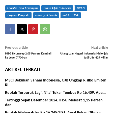
Otoritas Jasa Keuangan
Bursa Efek Indonesia
BREN
Prajogo Pangestu
auto reject bawah
indeks FTSE
Previous article
Next article
IHSG Nyungsep 2,05 Persen, Kembali
Utang Luar Negeri Indonesia Melonjak
ke Level 7.700-an
Jadi US$ 425 Miliar
ARTIKEL TERKAIT
MSCI Bekukan Saham Indonesia, OJK Ungkap Risiko Emiten
RI...
Rupiah Terpuruk Lagi, Nilai Tukar Tembus Rp 16.409, Apa...
Tertinggi Sejak Desember 2024, IHSG Melesat 1,15 Persen
dan...
Rupiah Melemah ke Rp 16.245/US$: Awal Pekan Dibuka