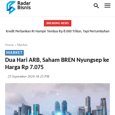
BREAKING NEWS
Kredit Perbankan RI Hampir Tembus Rp 8.000 Triliun, Tapi Pertumbuhan
Tak Hanya ASN, Sopir Taksi pun Bisa! BRI Buka Peluang Punya Rumah
Mulai Melambat
Lewat Skema FLPP
Home
Market
MARKET
Dua Hari ARB, Saham BREN Nyungsep ke
Harga Rp 7.075
23 September 2024 18:25 PM