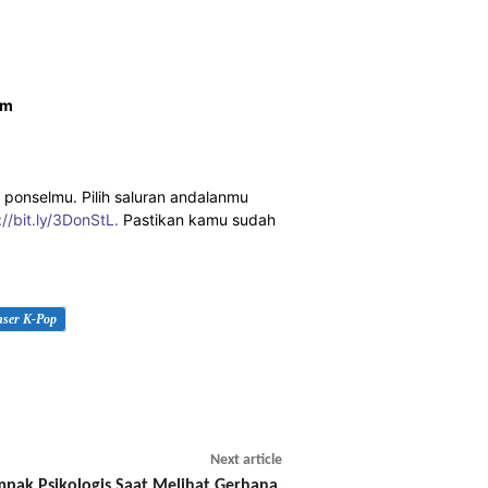
om
 ponselmu. Pilih saluran andalanmu
://bit.ly/3DonStL.
Pastikan kamu sudah
ser K-Pop
Next article
pak Psikologis Saat Melihat Gerhana,