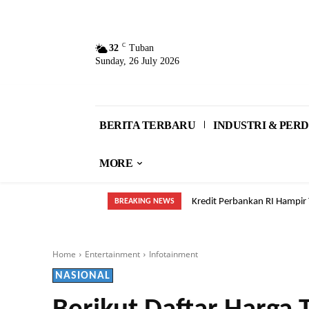
C
32
Tuban
Sunday, 26 July 2026
BERITA TERBARU
INDUSTRI & PE
MORE
Kredit Perbankan RI Hampir T
Tak Hanya ASN, Sopir Taks
BREAKING NEWS
Home
Entertainment
Infotainment
NASIONAL