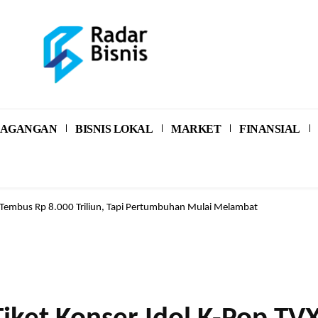
RDAGANGAN
BISNIS LOKAL
MARKET
FINANSIAL
embus Rp 8.000 Triliun, Tapi Pertumbuhan Mulai Melambat
i pun Bisa! BRI Buka Peluang Punya Rumah Lewat Skema FLPP