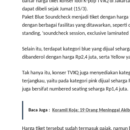
daftar harga tiket konser idol K-pop TVXQ di Jakar
dapat dibeli sejak Jumat (15/3).
Paket Blue Soundcheck menjadi tiket dengan harga t
dengan berbagai fasilitas yang ditawarkan, seperti 
standing, ‘soundcheck session, exclusive laminated
Selain itu, terdapat kategori blue yang dijual sehar
dibanderol dengan harga Rp2,4 juta, serta Yellow ya
Tak hanya itu, konser TVXQ juga menyediakan kateg
terjangkau, yaitu pada kategori pink dijual seharga 
juga bersifat numbered seating seharga Rp1,4 juta.
Baca Juga :
Koramil Koja: 19 Orang Meninggal Aki
Harga tiket tersebut sudah termasuk pajak, namun