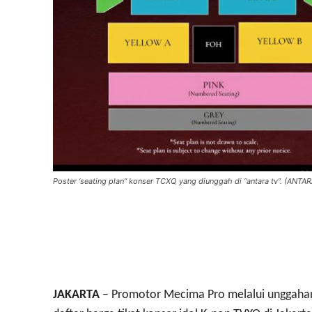
Poster ‘seating plan” konser TCXQ yang diunggah di “antara tv”. (ANT
JAKARTA
– Promotor Mecima Pro melalui unggahan d