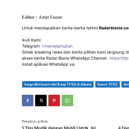
Editor :
Amin Fauzie
Untuk mendapatkan berita-berita terkini
Radarbisnis.c
Ikuti Kami:
Telegram:
t.me/radartuban
Simak breaking news dan berita pilihan kami langsung di
akses berita Radar Bisnis WhatsApp Channel :
https:http
install aplikasi WhatsApp ya.
harga tiket konser idol K-pop TVXQ di Jakarta
konser TVXQ
Kon
Previous article
5 Tips Mudik dengan Mobil Listrik, Ini
4 Dam