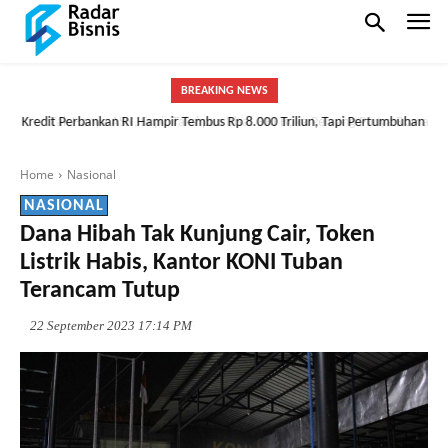
BREAKING NEWS
Kredit Perbankan RI Hampir Tembus Rp 8.000 Triliun, Tapi Pertumbuhan
Tak Hanya ASN, Sopir Taksi pun Bisa! BRI Buka Peluang Punya Rumah
Mulai Melambat
Lewat Skema FLPP
Home
Nasional
NASIONAL
Dana Hibah Tak Kunjung Cair, Token
Listrik Habis, Kantor KONI Tuban
Terancam Tutup
22 September 2023 17:14 PM