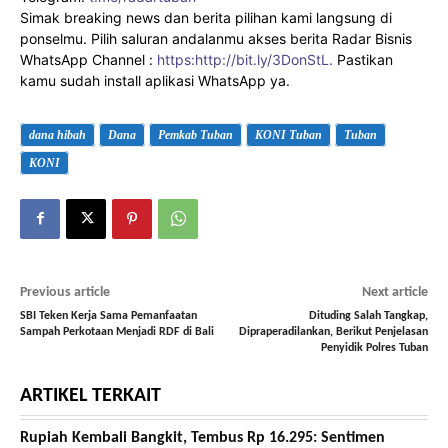
Simak breaking news dan berita pilihan kami langsung di
ponselmu. Pilih saluran andalanmu akses berita Radar Bisnis
WhatsApp Channel :
https:http://bit.ly/3DonStL.
Pastikan
kamu sudah install aplikasi WhatsApp ya.
dana hibah
Dana
Pemkab Tuban
KONI Tuban
Tuban
KONI
Previous article
Next article
SBI Teken Kerja Sama Pemanfaatan
Dituding Salah Tangkap,
Sampah Perkotaan Menjadi RDF di Bali
Dipraperadilankan, Berikut Penjelasan
Penyidik Polres Tuban
ARTIKEL TERKAIT
Rupiah Kembali Bangkit, Tembus Rp 16.295: Sentimen