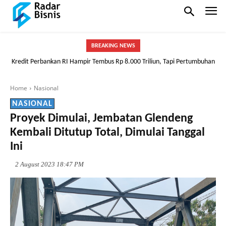
BREAKING NEWS
Kredit Perbankan RI Hampir Tembus Rp 8.000 Triliun, Tapi Pertumbuhan
Tak Hanya ASN, Sopir Taksi pun Bisa! BRI Buka Peluang Punya Rumah
Mulai Melambat
Lewat Skema FLPP
Home
Nasional
NASIONAL
Proyek Dimulai, Jembatan Glendeng
Kembali Ditutup Total, Dimulai Tanggal
Ini
2 August 2023 18:47 PM